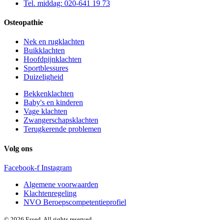
Tel. middag: 020-641 19 73
Osteopathie
Nek en rugklachten
Buikklachten
Hoofdpijnklachten
Sportblessures
Duizeligheid
Bekkenklachten
Baby's en kinderen
Vage klachten
Zwangerschapsklachten
Terugkerende problemen
Volg ons
Facebook-f
Instagram
Algemene voorwaarden
Klachtenregeling
NVO Beroepscompetentieprofiel
© 2026 Essed. All rights reserved.